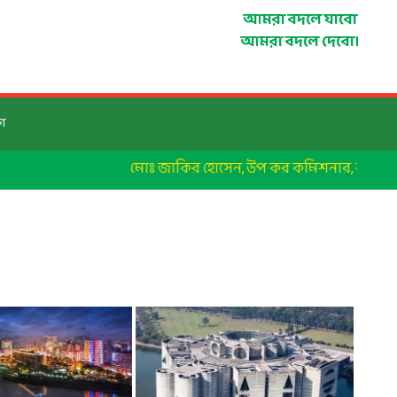
আমরা বদলে যাবো
আমরা বদলে দেবো।
গ
মোঃ জাকির হোসেন, উপ কর কমিশনার, কর অঞ্চল-২১